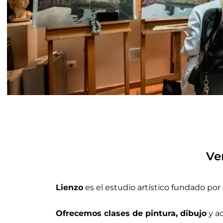
Lienzo es
Ve
Tu espacio creativo para dar rienda suelt
Lienzo
es el estudio artístico fundado por 
Más información
Ofrecemos clases de pintura, dibujo
y ac