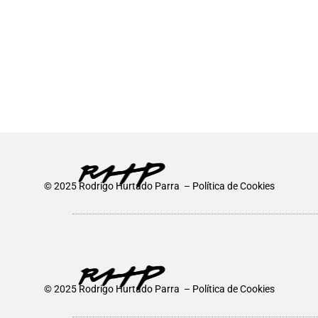
g
b
r
e
a
m
© 2025 Rodrigo Hurtado Parra –
Política de Cookies
© 2025 Rodrigo Hurtado Parra –
Política de Cookies