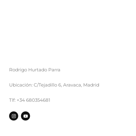
Rodrigo Hurtado Parra
Ubicación: C/Tejadillo 6, Aravaca, Madrid
Tlf: +34 680354681
I
Y
n
o
s
u
t
t
a
u