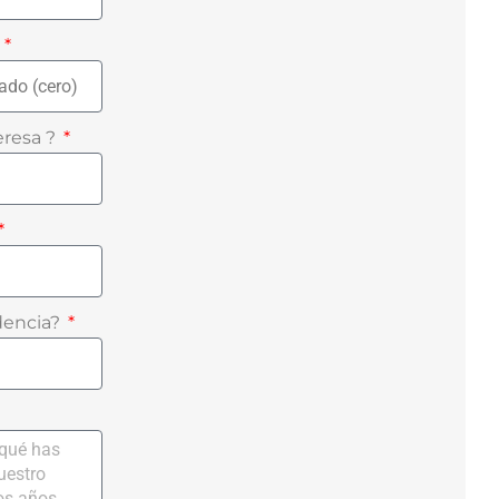
?
eresa ?
idencia?