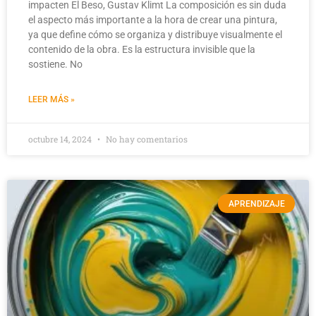
impacten El Beso, Gustav Klimt La composición es sin duda
el aspecto más importante a la hora de crear una pintura,
ya que define cómo se organiza y distribuye visualmente el
contenido de la obra. Es la estructura invisible que la
sostiene. No
LEER MÁS »
octubre 14, 2024
No hay comentarios
APRENDIZAJE